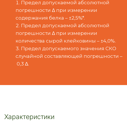
Предел допускаемой абсолютной 
погрешности Δ при измерении 
содержания белка – ±2,5%*.
Предел допускаемой абсолютной 
погрешности Δ при измерении 
количества сырой клейковины – ±4,0%.
Предел допускаемого значения СКО 
случайной составляющей погрешности –
 0,3 Δ.
Характеристики